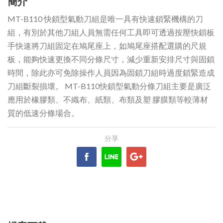
簡介
MT-B110 快鎖型氣動刀組是唯一具有快速鎖緊機構的刀
組，有別於其他刀組人員無需任何工具即可透過按壓快鎖板
手快速將刀組固定在鳩尾座上，如鳩尾座搭配選購的尺規
板，能夠快速更換不同分條尺寸，減少重新安排尺寸與固鎖
時間，除此亦可免除操作人員因為固鎖刀組時過度鎖緊造成
刀組斷裂損壞。 MT-B110快鎖型氣動分條刀組主要是廣泛
應用於橡膠類、不織布、紙類、布類及塑 膠膜類等較薄材
質的低速分條場合。