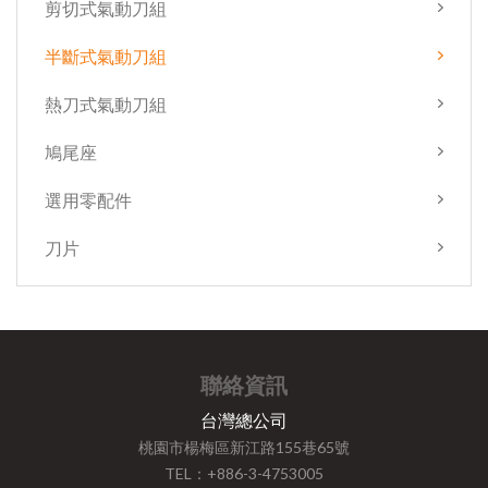
剪切式氣動刀組
半斷式氣動刀組
熱刀式氣動刀組
鳩尾座
選用零配件
刀片
聯絡資訊
台灣總公司
桃園市楊梅區新江路155巷65號
TEL：+886-3-4753005