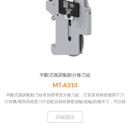
半斷式微調氣動分條刀組
MT-A310
半斷式微調氣動刀組有別標準型分條刀組，它裝置有精密微調下刀
行程機 構與高精度刀片並配合精研磨硬滾輪(底輪)的條件下，可以精
密微調下刀深度並控制刀片與硬滾輪之間的間隙，使得精 密刀片只
切斷上層材料而下層不斷，以達到半斷之效果。此外透過微調控制
詳細資訊
下刀深度也可以讓刀片避免與硬滾輪過度相互磨耗，增加刀片的使
用壽命。 MT-A310半斷式微調氣動刀組主要應用於醫療用貼布/泡棉