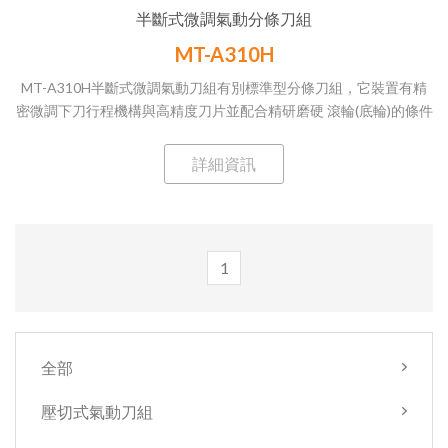
半斷式微調氣動分條刀組
MT-A310H
MT-A310H半斷式微調氣動刀組有別標準型分條刀組，它裝置有精
密微調下刀行程機構與高精度刀片並配合精研磨硬 滾輪(底輪)的條件
下，可以精密微調下刀深度並控制刀片與硬滾輪之間的間隙，使得
精密刀片只切斷上層材料而下層不斷， 以達到半斷之效果。此外透
詳細資訊
過微調控制下刀深度也可以讓刀片避免與硬滾輪過度相互磨耗，增
加刀片的使用壽命。並透過刀座增加厚度來提高分條時的穩定度。
MT-A310H半斷式微調氣動刀組主要應用於醫療用貼布／泡棉膠帶
／保護膜/多層複 合材料等場合。
1
全部
壓切式氣動刀組